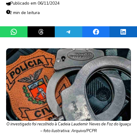
06/11/2024
2 min de leitura
Share on WhatsApp
Share on Threads
Share on Telegram
Share on Facebook
Share 
O investigado foi recolhido à Cadeia Laudemir Neves de Foz do Iguaçu
– foto ilustrativa: Arquivo/PCPR