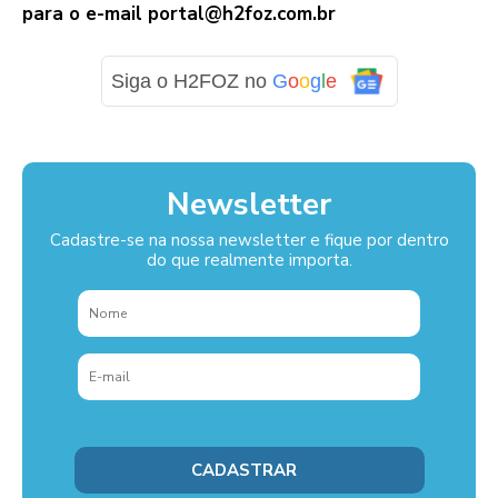
para o e-mail
portal@h2foz.com.br
Siga o H2FOZ no
G
o
o
g
l
e
Newsletter
Cadastre-se na nossa newsletter e fique por dentro
do que realmente importa.