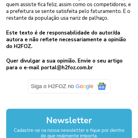
quem assiste fica feliz, assim como os competidores, e
a prefeitura se sente satisfeita pelo faturamento. E o
restante da população usa nariz de palhaço.
Este texto é de responsabilidade do autor/da
autora e não reflete necessariamente a opinião
do H2FOZ.
Quer divulgar a sua opinião. Envie o seu artigo
para o e-mail
portal@h2foz.com.br
Siga o H2FOZ no
G
o
o
g
l
e
Newsletter
Cadastre-se na nossa newsletter e fique por dentro
do que realmente importa.