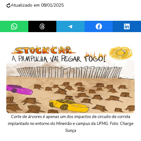
08/01/2025
Share on WhatsApp
Share on Threads
Share on Telegram
Share on Facebook
Share 
Corte de árvores é apenas um dos impactos de circuito de corrida
implantado no entorno do Mineirão e campus da UFMG. Foto: Charge
Sunça