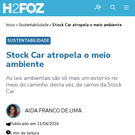
Me
Início
»
Sustentabilidade
»
Stock Car atropela o meio ambiente
SUSTENTABILIDADE
Stock Car atropela o meio
ambiente
As leis ambientais são só mais um estorvo no
meio do caminho, desta vez, de carros da Stock
Car.
AIDA FRANCO DE LIMA
11/04/2024
4 min de leitura