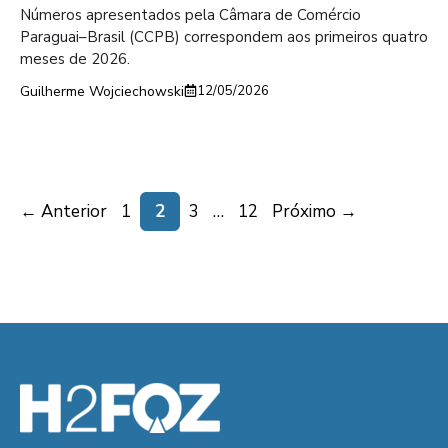
Números apresentados pela Câmara de Comércio
Paraguai–Brasil (CCPB) correspondem aos primeiros quatro
meses de 2026.
Guilherme Wojciechowski
12/05/2026
Page
Page
Page
Page
←
Anterior
1
2
3
…
12
Próximo
→