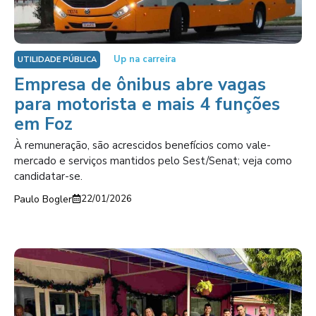
Up na carreira
UTILIDADE PÚBLICA
Empresa de ônibus abre vagas
para motorista e mais 4 funções
em Foz
À remuneração, são acrescidos benefícios como vale-
mercado e serviços mantidos pelo Sest/Senat; veja como
candidatar-se.
Paulo Bogler
22/01/2026