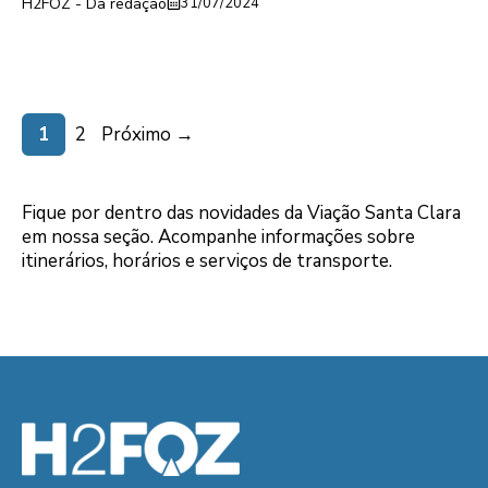
H2FOZ - Da redação
31/07/2024
Page
Page
1
2
Próximo
→
Fique por dentro das novidades da Viação Santa Clara
em nossa seção. Acompanhe informações sobre
itinerários, horários e serviços de transporte.