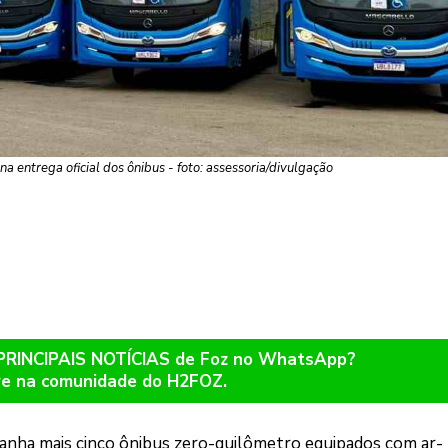
a entrega oficial dos ônibus - foto: assessoria/divulgação
 PRINCIPAIS NOTÍCIAS de Foz no WhatsApp?
re na comunidade do H2FOZ.
anha mais cinco ônibus zero-quilômetro equipados com ar-