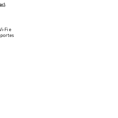
ac)
.
i-Fi e
sportes