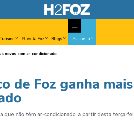
Turismo
Planeta Foz
Blogs
Assine Já
bus novos com ar-condicionado
co de Foz ganha mais
nado
ta que não têm ar-condicionado, a partir desta terça-feir