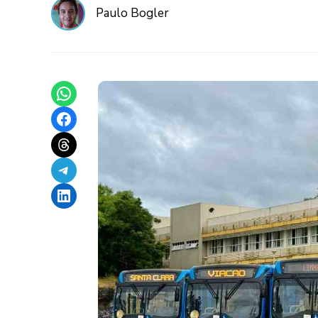
Paulo Bogler
Share on WhatsApp
Share on Facebook
Share on Threads
Share on Telegram
Share on LinkedIn