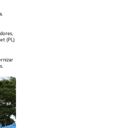
a,
dores,
et (PL)
rnizar
s.