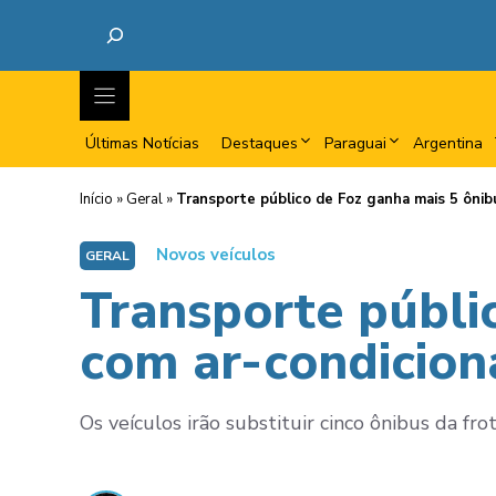
Últimas Notícias
Destaques
Paraguai
Argentina
Início
»
Geral
»
Transporte público de Foz ganha mais 5 ôni
Novos veículos
GERAL
Transporte públi
com ar-condicio
Os veículos irão substituir cinco ônibus da fro