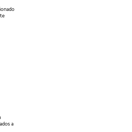
cionado
rte
m
ados a