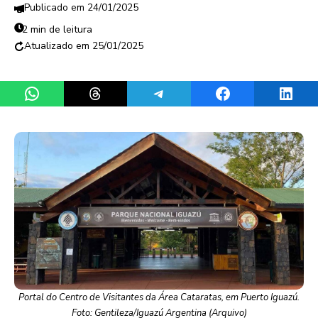
24/01/2025
2 min de leitura
25/01/2025
Share on WhatsApp
Share on Threads
Share on Telegram
Share on Facebook
Share 
Portal do Centro de Visitantes da Área Cataratas, em Puerto Iguazú.
Foto: Gentileza/Iguazú Argentina (Arquivo)