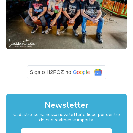
Siga o H2FOZ no
G
o
o
g
l
e
Newsletter
Cadastre-se na nossa newsletter e fique por dentro
do que realmente importa.