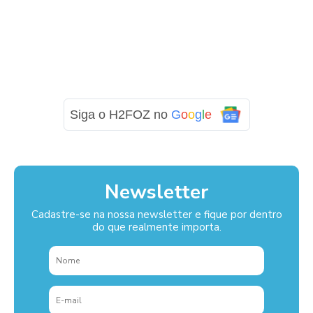
Siga o H2FOZ no
G
o
o
g
l
e
Newsletter
Cadastre-se na nossa newsletter e fique por dentro
do que realmente importa.