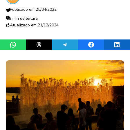
25/04/2022
2 min de leitura
21/12/2024
Share on WhatsApp
Share on Threads
Share on Telegram
Share on Facebook
Share 