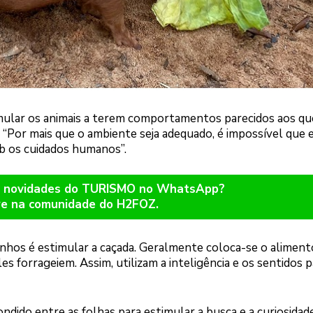
timular os animais a terem comportamentos parecidos aos qu
 “Por mais que o ambiente seja adequado, é impossível que 
os cuidados humanos”.
er novidades do TURISMO no WhatsApp?
re na comunidade do H2FOZ.
inhos é estimular a caçada. Geralmente coloca-se o aliment
s forrageiem. Assim, utilizam a inteligência e os sentidos p
ndido entre as folhas para estimular a busca e a curiosidade