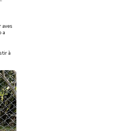
r aves
o a
tir à