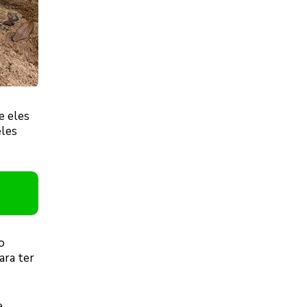
e eles
eles
o
ara ter
.