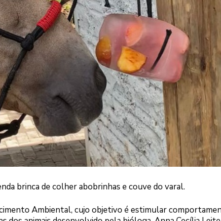
enda brinca de colher abobrinhas e couve do varal.
ecimento Ambiental, cujo objetivo é estimular comportame
vas dos animais desenvolvido pela bióloga, Anna Cecília Leite