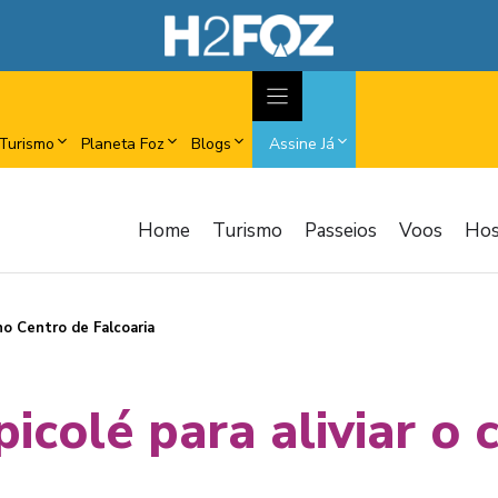
Turismo
Planeta Foz
Blogs
Assine Já
Home
Turismo
Passeios
Voos
Ho
no Centro de Falcoaria
colé para aliviar o 