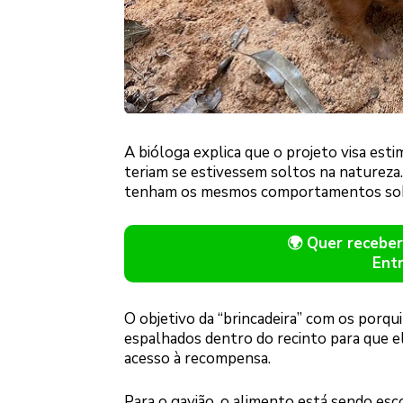
A bióloga explica que o projeto visa es
teriam se estivessem soltos na natureza.
tenham os mesmos comportamentos sob 
🌍 Quer receb
Ent
O objetivo da “brincadeira” com os porqu
espalhados dentro do recinto para que ele
acesso à recompensa.
Para o gavião, o alimento está sendo esco