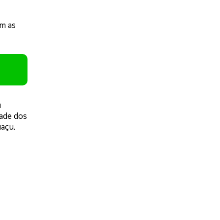
om as
u
dade dos
açu.