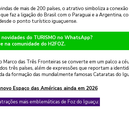
ndas de mais de 200 países, o atrativo simboliza a conexão
 que faz a ligação do Brasil com o Paraguai e a Argentina, c
desde o ponto turístico iguaçuense.
er novidades do TURISMO no WhatsApp?
re na comunidade do H2FOZ.
o Marco das Três Fronteiras se converte em um palco a cé
dos três países, além de expressões que reportam a identi
enda da formação das mundialmente famosas Cataratas do Igu
á novo Espaço das Américas ainda em 2026
 atrações mais emblemáticas de Foz do Iguaçu: