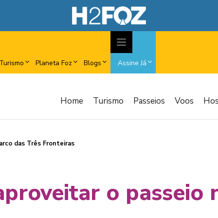
Turismo
Planeta Foz
Blogs
Assine Já
Home
Turismo
Passeios
Voos
Ho
arco das Três Fronteiras
aproveitar o passeio