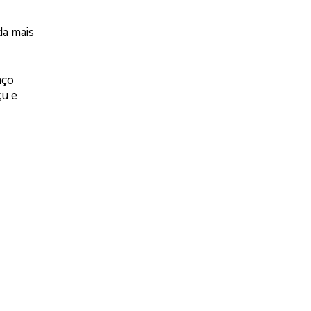
da mais
aço
çu e