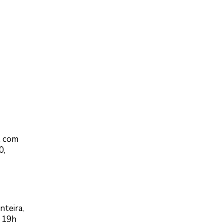
, com
0,
nteira,
s 19h