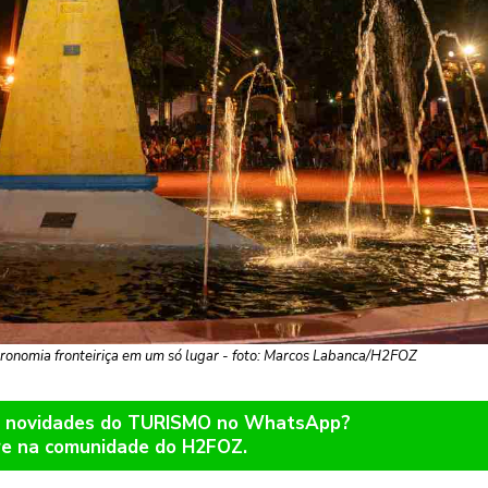
stronomia fronteiriça em um só lugar - foto: Marcos Labanca/H2FOZ
er novidades do TURISMO no WhatsApp?
re na comunidade do H2FOZ.