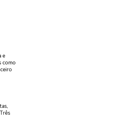
a e
es como
ceiro
tas,
 Três