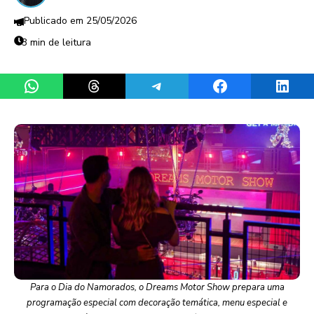
25/05/2026
3 min de leitura
Share on WhatsApp
Share on Threads
Share on Telegram
Share on Facebook
Share 
Para o Dia do Namorados, o Dreams Motor Show prepara uma
programação especial com decoração temática, menu especial e