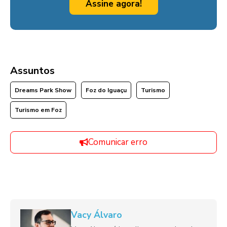
Assine agora!
Assuntos
Dreams Park Show
Foz do Iguaçu
Turismo
Turismo em Foz
Comunicar erro
Vacy Álvaro