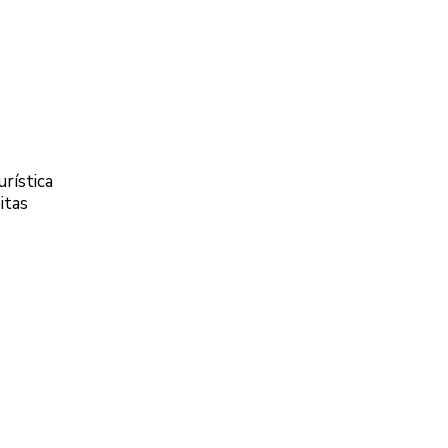
rística
itas