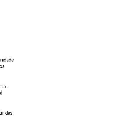
unidade
nos
rta-
tá
ir das