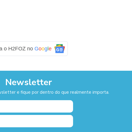
ga o H2FOZ no
G
o
o
g
l
e
Newsletter
sletter e fique por dentro do que realmente importa.