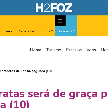
Turismo
Planeta Foz
Blogs
Assine Já
Home
Turismo
Passeios
Voos
Ho
 moradores de Foz na segunda (10)
ratas será de graça 
a (10)