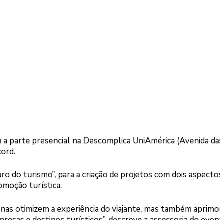
m a parte presencial na Descomplica UniAmérica (Avenida da
ord.
ro do turismo”, para a criação de projetos com dois aspecto
romoção turística.
enas otimizem a experiência do viajante, mas também aprim
resas e destinos turísticos”, descreve a assessoria do even