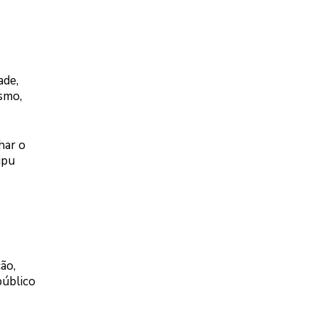
ade,
smo,
har o
ipu
ão,
público