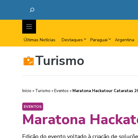
Últimas Notícias
Destaques
Paraguai
Argentina
Turismo
Início
»
Turismo
»
Eventos
»
Maratona Hackatour Cataratas 2
EVENTOS
Maratona Hackat
Edição do evento voltado à criação de soluçõe