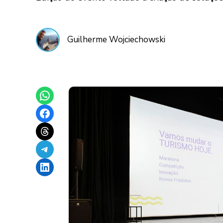
Guilherme Wojciechowski
Share on WhatsApp
Share on Facebook
Share on Threads
Share on Telegram
Share on LinkedIn