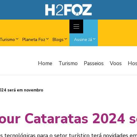
Turismo
Planeta Foz
Blogs
Assine Já
Home
Turismo
Passeios
Voos
Ho
024 será em novembro
our Cataratas 2024 
s tecnológicas para o setor turístico terá novidades e