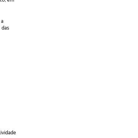
 a
 das
ividade