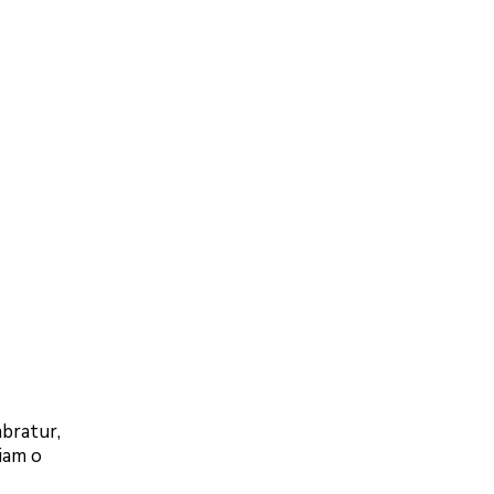
mbratur,
iam o