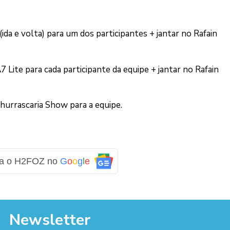
(ida e volta) para um dos participantes + jantar no Rafain
Lite para cada participante da equipe + jantar no Rafain
 Churrascaria Show para a equipe.
ga o H2FOZ no
G
o
o
g
l
e
Newsletter