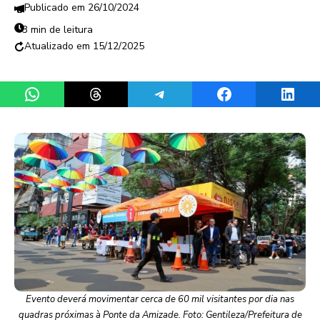
26/10/2024
3 min de leitura
15/12/2025
Share on WhatsApp
Share on Threads
Share on Telegram
Share on Facebook
Share 
Evento deverá movimentar cerca de 60 mil visitantes por dia nas
quadras próximas à Ponte da Amizade. Foto: Gentileza/Prefeitura de