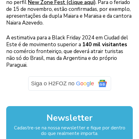
no perfil
New Zone Fest (clique aqui)
. Para o feriado
de 15 de novembro, estão confirmadas, por exemplo,
apresentações da dupla Maiara e Maraisa e da cantora
Naiara Azevedo.
A estimativa para a Black Friday 2024 em Ciudad del
Este é de movimento superior a
140 mil visitantes
no comércio fronteiriço, que deverá atrair turistas
não só do Brasil, mas da Argentina e do próprio
Paraguai.
Siga o H2FOZ no
G
o
o
g
l
e
Newsletter
Cadastre-se na nossa newsletter e fique por dentro
do que realmente importa.