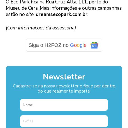
O Eco Park fica na Rua Cruz Alta, 111, perto do
Museu de Cera. Mais informações e outras campanhas
estão no
site
:
dreamsecopark.com.br
.
(Com informações da assessoria)
Siga o H2FOZ no
G
o
o
g
l
e
Newsletter
Cadastre-se na nossa newsletter e fique por dentro
do que realmente importa.