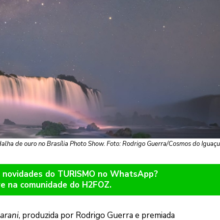
alha de ouro no Brasília Photo Show. Foto: Rodrigo Guerra/Cosmos do Iguaç
er novidades do TURISMO no WhatsApp?
re na comunidade do H2FOZ.
arani
, produzida por Rodrigo Guerra e premiada