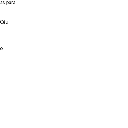
as para
“Céu
go