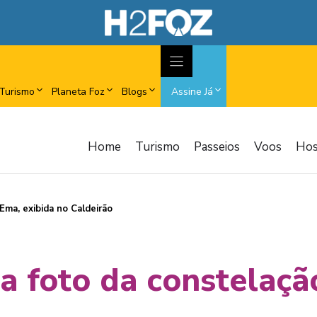
Turismo
Planeta Foz
Blogs
Assine Já
Home
Turismo
Passeios
Voos
Ho
Ema, exibida no Caldeirão
a foto da constelaçã