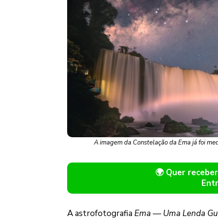
A imagem da Constelação da Ema já foi med
🌍 Quer receb
Ent
A astrofotografia
Ema — Uma Lenda Gu