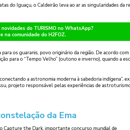
tas do Iguaçu, o Caldeirão leva ao ar as singularidades da re
er novidades do TURISMO no WhatsApp?
re na comunidade do H2FOZ.
 para os guaranis, povo originário da região. De acordo com
nsição para o “Tempo Velho” (outono e inverno), quando a es
, conectando a astronomia moderna à sabedoria indígena”, ex
su, projeto responsável pelas experiências de astroturism
constelação da Ema
s do Capture the Dark, importante concurso mundial de