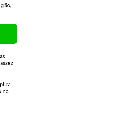
gião,
 as
cassez
plica
o no