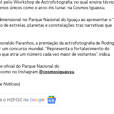
l pelo Workshop de Astrofotografia, no qual ensina técnic
menos únicos como o arco-íris lunar, na Cosmos Iguassu.
dimensional no Parque Nacional do Iguaçu ao apresentar o 
 de estrelas, planetas e constelações traz narrativas que
Leonaldo Paranhos, a premiação da astrofotografia de Rodri
ar um concurso mundial. “Representa o fortalecimento do
que atrai um número cada vez maior de visitantes”, indica.
te
oficial do Parque Nacional do
 como no Instagram
@cosmosiguassu
.
 Notícias)
ga o H2FOZ no
G
o
o
g
l
e