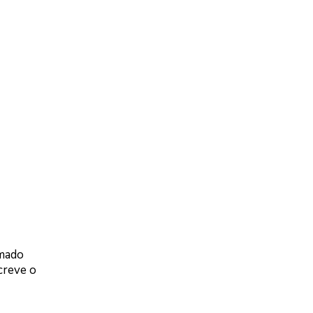
rmado
creve o