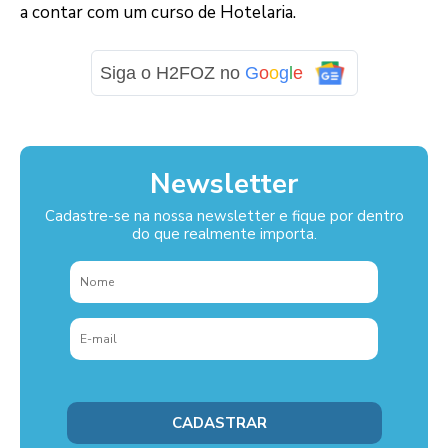
a contar com um curso de Hotelaria.
Siga o H2FOZ no
G
o
o
g
l
e
Newsletter
Cadastre-se na nossa newsletter e fique por dentro
do que realmente importa.