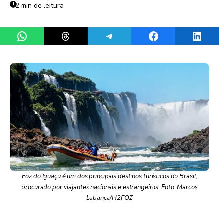
2 min de leitura
Share on WhatsApp
Share on Threads
Share on Telegram
Share on Facebook
Share 
Foz do Iguaçu é um dos principais destinos turísticos do Brasil,
procurado por viajantes nacionais e estrangeiros. Foto: Marcos
Labanca/H2FOZ