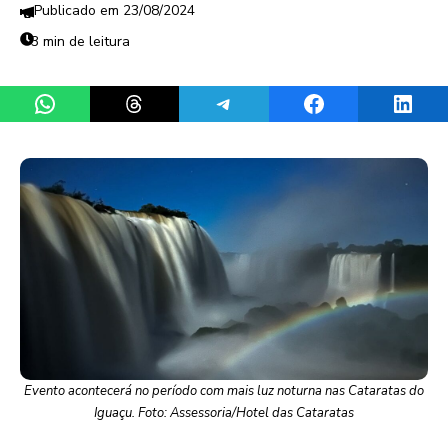
23/08/2024
3 min de leitura
Share on WhatsApp
Share on Threads
Share on Telegram
Share on Facebook
Share 
Evento acontecerá no período com mais luz noturna nas Cataratas do
Iguaçu. Foto: Assessoria/Hotel das Cataratas