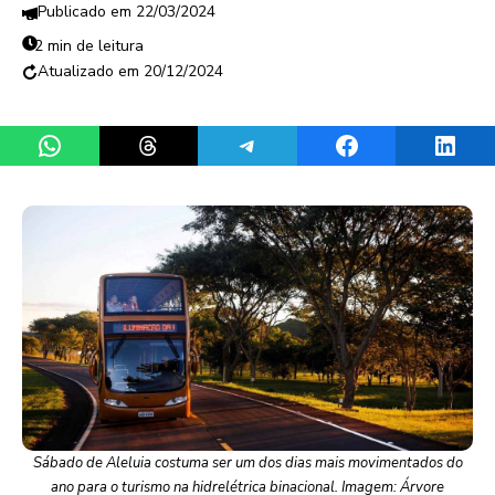
22/03/2024
2 min de leitura
20/12/2024
Share on WhatsApp
Share on Threads
Share on Telegram
Share on Facebook
Share 
Sábado de Aleluia costuma ser um dos dias mais movimentados do
ano para o turismo na hidrelétrica binacional. Imagem: Árvore