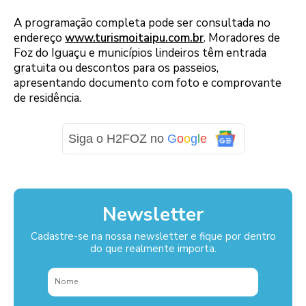
A programação completa pode ser consultada no
endereço
www.turismoitaipu.com.br
. Moradores de
Foz do Iguaçu e municípios lindeiros têm entrada
gratuita ou descontos para os passeios,
apresentando documento com foto e comprovante
de residência.
Siga o H2FOZ no
G
o
o
g
l
e
Newsletter
Cadastre-se na nossa newsletter e fique por dentro
do que realmente importa.