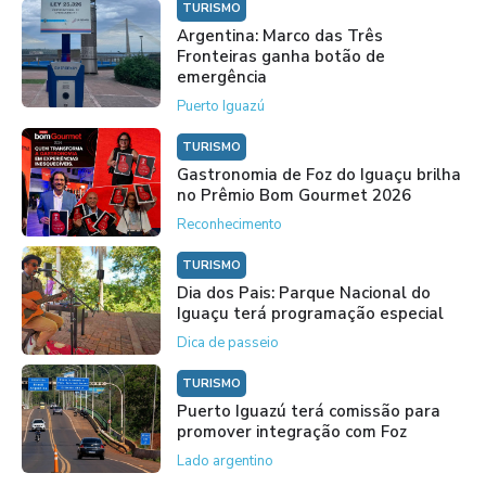
TURISMO
Argentina: Marco das Três
Fronteiras ganha botão de
emergência
Puerto Iguazú
TURISMO
Gastronomia de Foz do Iguaçu brilha
no Prêmio Bom Gourmet 2026
Reconhecimento
TURISMO
Dia dos Pais: Parque Nacional do
Iguaçu terá programação especial
Dica de passeio
TURISMO
Puerto Iguazú terá comissão para
promover integração com Foz
Lado argentino