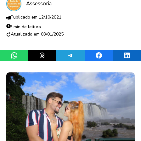
Assessoria
12/10/2021
2 min de leitura
03/01/2025
Share on WhatsApp
Share on Threads
Share on Telegram
Share on Facebook
Share 