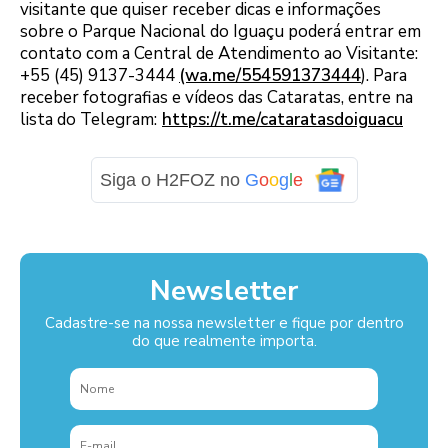
visitante que quiser receber dicas e informações
sobre o Parque Nacional do Iguaçu poderá entrar em
contato com a Central de Atendimento ao Visitante:
+55 (45) 9137-3444
(wa.me/554591373444
). Para
receber fotografias e vídeos das Cataratas, entre na
lista do Telegram:
https://t.me/cataratasdoiguacu
Siga o H2FOZ no
G
o
o
g
l
e
Newsletter
Cadastre-se na nossa newsletter e fique por dentro
do que realmente importa.