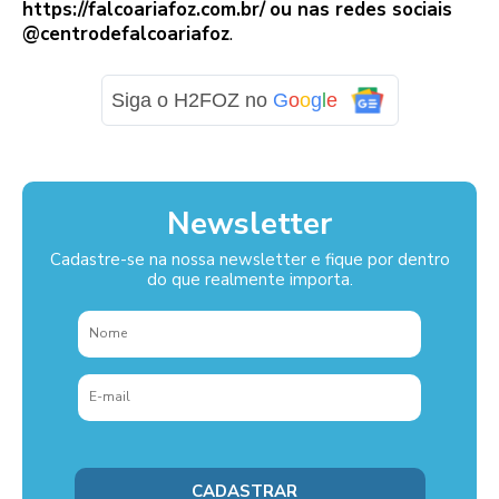
https://falcoariafoz.com.br/
ou nas redes sociais
@centrodefalcoariafoz
.
Siga o H2FOZ no
G
o
o
g
l
e
Newsletter
Cadastre-se na nossa newsletter e fique por dentro
do que realmente importa.