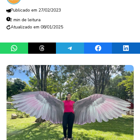
27/02/2023
2 min de leitura
08/01/2025
Share on WhatsApp
Share on Threads
Share on Telegram
Share on Facebook
Share 