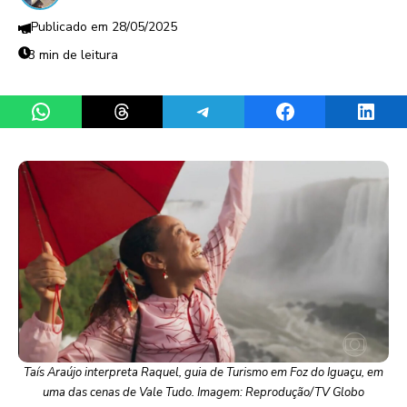
28/05/2025
3 min de leitura
Share on WhatsApp
Share on Threads
Share on Telegram
Share on Facebook
Share 
Taís Araújo interpreta Raquel, guia de Turismo em Foz do Iguaçu, em
uma das cenas de Vale Tudo. Imagem: Reprodução/TV Globo