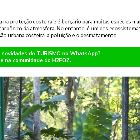
a na proteção costeira e é berçário para muitas espécies ma
 carbônico da atmosfera. No entanto, é um dos ecossistema
o urbana costeira, a poluição e o desmatamento.
er novidades do TURISMO no WhatsApp?
re na comunidade do H2FOZ.