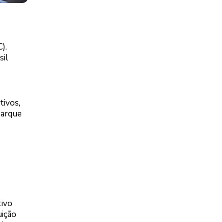
).
sil
tivos,
Parque
tivo
uição