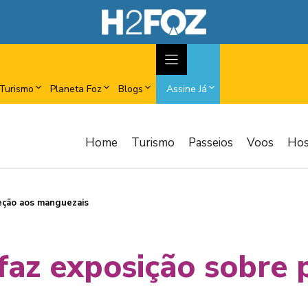
Turismo
Planeta Foz
Blogs
Assine Já
Home
Turismo
Passeios
Voos
Ho
eção aos manguezais
faz exposição sobre 