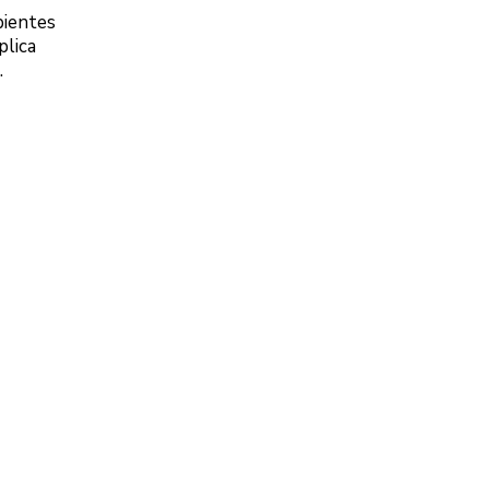
bientes
plica
.