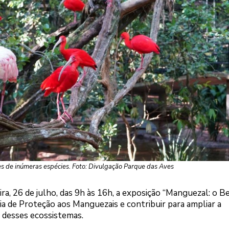
s de inúmeras espécies. Foto: Divulgação Parque das Aves
ra, 26 de julho, das 9h às 16h, a exposição “Manguezal: o Be
 Dia de Proteção aos Manguezais e contribuir para ampliar a
l desses ecossistemas.