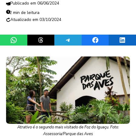
06/06/2024
2 min de leitura
03/10/2024
Share on WhatsApp
Share on Threads
Share on Telegram
Share on Facebook
Share 
Atrativo é o segundo mais visitado de Foz do Iguaçu. Foto:
Assessoria/Parque das Aves