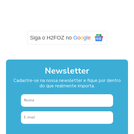
Siga o H2FOZ no
G
o
o
g
l
e
Newsletter
Cadastre-se na nossa newsletter e fique por dentro
do que realmente importa.