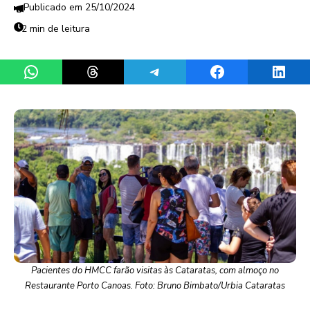
25/10/2024
2 min de leitura
Share on WhatsApp
Share on Threads
Share on Telegram
Share on Facebook
Share 
Pacientes do HMCC farão visitas às Cataratas, com almoço no
Restaurante Porto Canoas. Foto: Bruno Bimbato/Urbia Cataratas