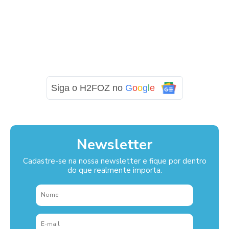
Siga o H2FOZ no
G
o
o
g
l
e
Newsletter
Cadastre-se na nossa newsletter e fique por dentro
do que realmente importa.