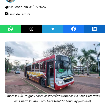
03/07/2026
2 min de leitura
Share on WhatsApp
Share on Threads
Share on Telegram
Share on Facebook
Share 
Empresa Río Uruguay cobre os itinerários urbanos e a linha Cataratas
em Puerto Iguazú. Foto: Gentileza/Río Uruguay (Arquivo)