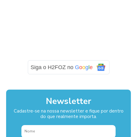
Siga o H2FOZ no
G
o
o
g
l
e
Newsletter
Cadastre-se na nossa newsletter e fique por dentro
do que realmente importa.