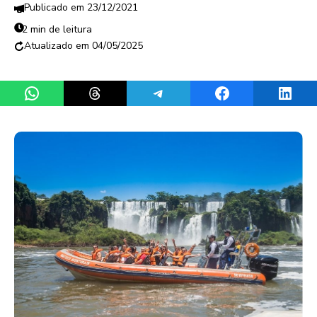
23/12/2021
2 min de leitura
04/05/2025
Share on WhatsApp
Share on Threads
Share on Telegram
Share on Facebook
Share 