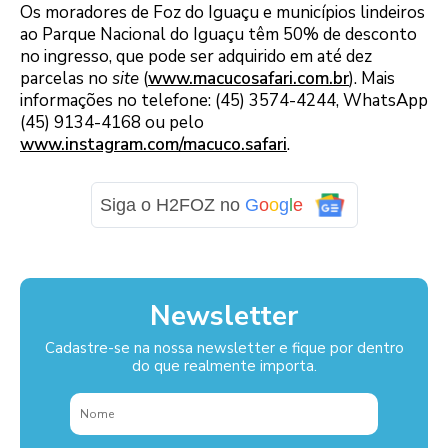
Os moradores de Foz do Iguaçu e municípios lindeiros
ao Parque Nacional do Iguaçu têm 50% de desconto
no ingresso, que pode ser adquirido em até dez
parcelas no
site
(
www.macucosafari.com.br
). Mais
informações no telefone: (45) 3574-4244, WhatsApp
(45) 9134-4168 ou pelo
www.instagram.com/macuco.safari
.
Siga o H2FOZ no
G
o
o
g
l
e
Newsletter
Cadastre-se na nossa newsletter e fique por dentro
do que realmente importa.