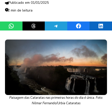
01/01/2025
2 min de leitura
Share on WhatsApp
Share on Threads
Share on Telegram
Share on Facebook
Share 
Paisagem das Cataratas nas primeiras horas do dia é única. Foto:
Nilmar Fernando/Urbia Cataratas