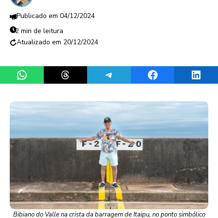
04/12/2024
2 min de leitura
20/12/2024
Share on WhatsApp
Share on Threads
Share on Telegram
Share on Facebook
Share 
Bibiano do Valle na crista da barragem de Itaipu, no ponto simbólico