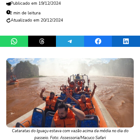
19/12/2024
2 min de leitura
20/12/2024
Share on WhatsApp
Share on Threads
Share on Telegram
Share on Facebook
Share 
Cataratas do Iguaçu estava com vazão acima da média no dia do
passeio. Foto: Assessoria/Macuco Safari