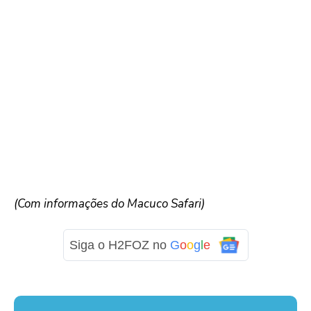
(Com informações do Macuco Safari)
Siga o H2FOZ no
G
o
o
g
l
e