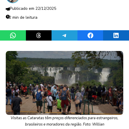
22/12/2025
2 min de leitura
Share on WhatsApp
Share on Threads
Share on Telegram
Share on Facebook
Share 
Visitas as Cataratas têm preços diferenciados para estrangeiros,
brasileiros e moradores da região. Foto: Willian