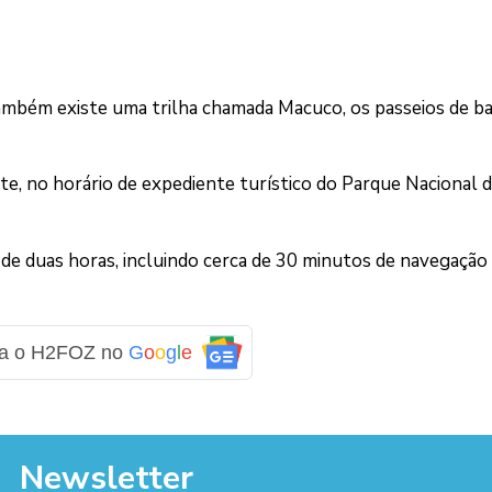
ambém existe uma trilha chamada Macuco, os passeios de b
te, no horário de expediente turístico do Parque Nacional 
de duas horas, incluindo cerca de 30 minutos de navegação
ga o H2FOZ no
G
o
o
g
l
e
Newsletter