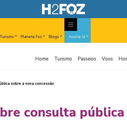
Turismo
Planeta Foz
Blogs
Assine Já
Home
Turismo
Passeios
Voos
Ho
ública sobre a nova concessão
bre consulta pública