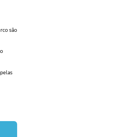
arco são
do
 pelas