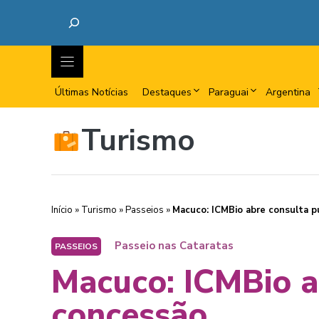
Últimas Notícias
Destaques
Paraguai
Argentina
Turismo
Início
»
Turismo
»
Passeios
»
Macuco: ICMBio abre consulta p
Passeio nas Cataratas
PASSEIOS
Macuco: ICMBio a
concessão