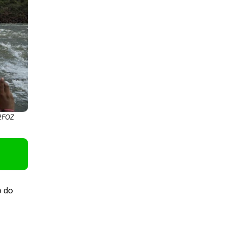
H2FOZ
o do