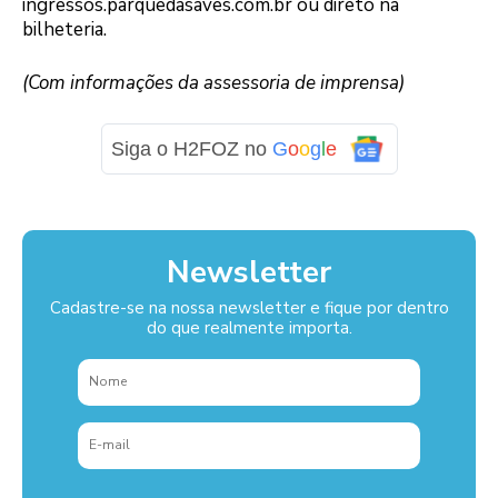
ingressos.parquedasaves.com.br ou direto na
bilheteria.
(Com informações da assessoria de imprensa)
Siga o H2FOZ no
G
o
o
g
l
e
Newsletter
Cadastre-se na nossa newsletter e fique por dentro
do que realmente importa.