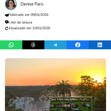
Denise Paro
09/01/2026
4 min de leitura
10/01/2026
Share on WhatsApp
Share on Threads
Share on Telegram
Share on Facebook
Share 