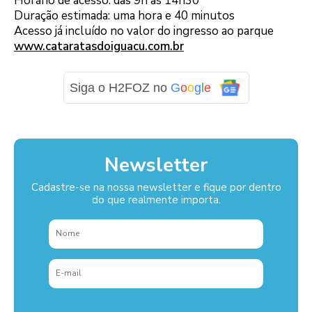
Horário de acesso: das 9h às 14h30
Duração estimada: uma hora e 40 minutos
Acesso já incluído no valor do ingresso ao parque
www.cataratasdoiguacu.com.br
Siga o H2FOZ no
G
o
o
g
l
e
Newsletter
Cadastre-se na nossa newsletter e fique por dentro
do que realmente importa.