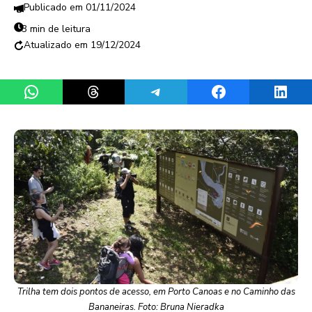
01/11/2024
3 min de leitura
19/12/2024
Share on WhatsApp
Share on Threads
Share on Telegram
Share on Facebook
Share 
Trilha tem dois pontos de acesso, em Porto Canoas e no Caminho das
Bananeiras. Foto: Bruna Nieradka