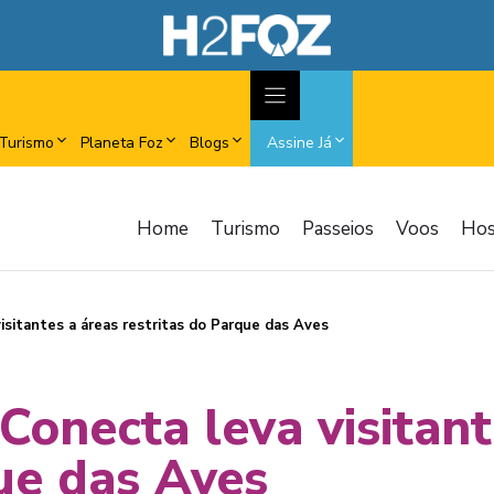
Turismo
Planeta Foz
Blogs
Assine Já
Home
Turismo
Passeios
Voos
Ho
visitantes a áreas restritas do Parque das Aves
 Conecta leva visitan
ue das Aves