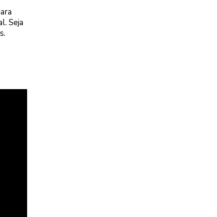
para
l. Seja
s.