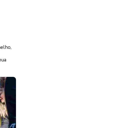
melho,
nua