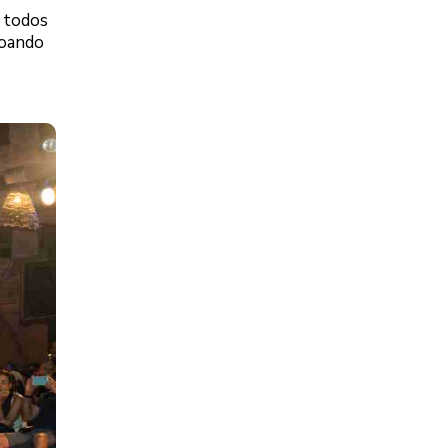
e todos
roando