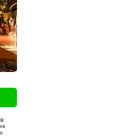
io
eva
ro