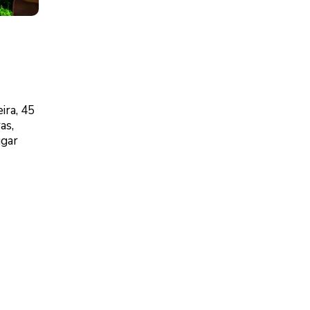
ira, 45
as,
ugar