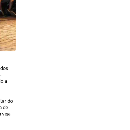
 dos
s
do a
lar do
a de
rveja