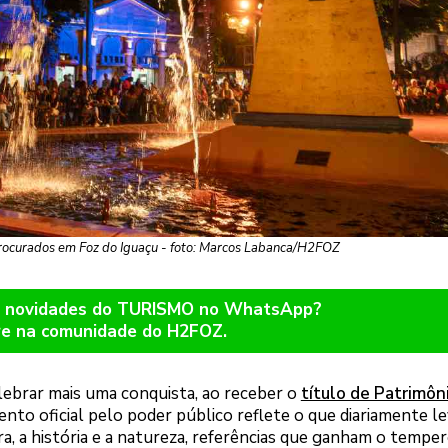
procurados em Foz do Iguaçu - foto: Marcos Labanca/H2FOZ
er novidades do TURISMO no WhatsApp?
re na comunidade do H2FOZ.
lebrar mais uma conquista, ao receber o
título de Patrimôn
nto oficial pelo poder público reflete o que diariamente l
ra, a história e a natureza, referências que ganham o tempe