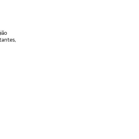
ião
tantes,