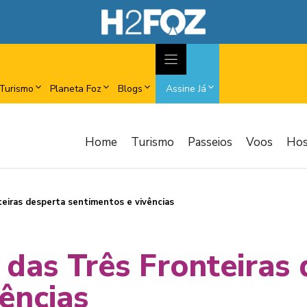
Turismo
Planeta Foz
Blogs
Assine Já
Home
Turismo
Passeios
Voos
Ho
teiras desperta sentimentos e vivências
 das Três Fronteiras
ências