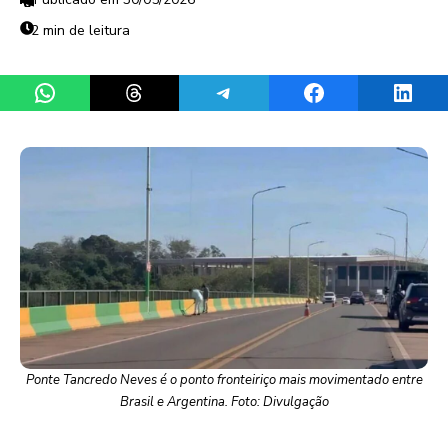
2 min de leitura
Share on WhatsApp
Share on Threads
Share on Telegram
Share on Facebook
Share 
Ponte Tancredo Neves é o ponto fronteiriço mais movimentado entre
Brasil e Argentina. Foto: Divulgação