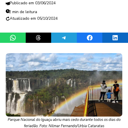
03/06/2024
2 min de leitura
05/10/2024
Share on WhatsApp
Share on Threads
Share on Telegram
Share on Facebook
Share 
Parque Nacional do Iguaçu abriu mais cedo durante todos os dias do
feriadão. Foto: Nilmar Fernando/Urbia Cataratas