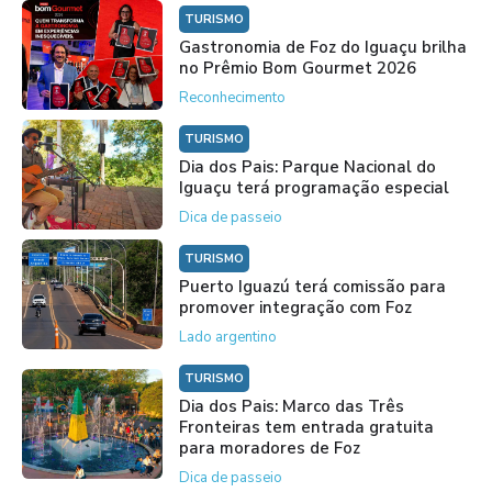
TURISMO
Gastronomia de Foz do Iguaçu brilha
no Prêmio Bom Gourmet 2026
Reconhecimento
TURISMO
Dia dos Pais: Parque Nacional do
Iguaçu terá programação especial
Dica de passeio
TURISMO
Puerto Iguazú terá comissão para
promover integração com Foz
Lado argentino
TURISMO
Dia dos Pais: Marco das Três
Fronteiras tem entrada gratuita
para moradores de Foz
Dica de passeio