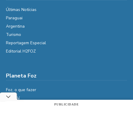
Últimas Notícias
Paraguai
Argentina
Turismo
Reportagem Especial
Editorial H2FOZ
Planeta Foz
Foz, o que fazer
Diga Aí
PUBLICIDADE
É da Vida
Utilizamos cookies essenciais e tecnologias semelhantes de
Vidas do Iguaçu
acordo com a nossa Política de Privacidade e, ao continuar
navegando, você concorda com estas condições.
História
ACEITAR
Política de privacidade
Cultura