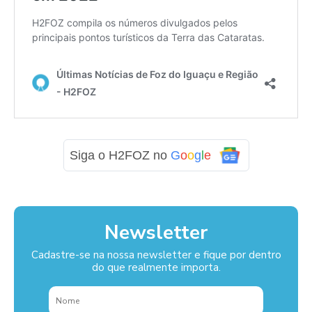
Siga o H2FOZ no
G
o
o
g
l
e
Newsletter
Cadastre-se na nossa newsletter e fique por dentro
do que realmente importa.