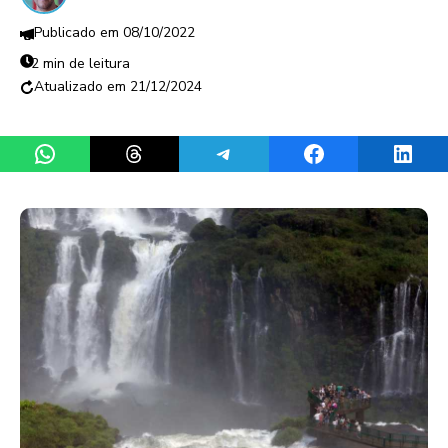
08/10/2022
2 min de leitura
21/12/2024
Share on WhatsApp
Share on Threads
Share on Telegram
Share on Facebook
Share 