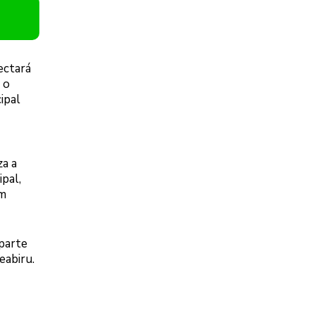
ectará
 o
ipal
za a
ipal,
em
parte
eabiru.