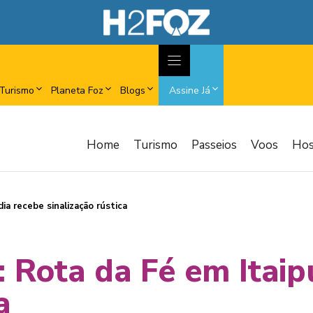
Turismo
Planeta Foz
Blogs
Assine Já
Home
Turismo
Passeios
Voos
Ho
ia recebe sinalização rústica
: Rota da Fé em Itai
a