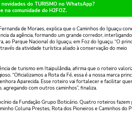
er novidades do TURISMO no WhatsApp?
re na comunidade do H2FOZ.
Fernanda de Moraes, explica que o Caminhos do Iguaçu con
ncia da agência, formando um grande corredor, interligando
a, ao Parque Nacional do Iguaçu, em Foz do Iguaçu. “O princ
ravés da atividade turística aliado à conservação do meio
ncia de turismo em Itaipulândia, afirma que o roteiro valori
oso. “Oficializamos a Rota da Fé, essa é a nossa marca princ
ora Aparecida. Esse roteiro vai fortalecer e facilitar qu
o, agregando com outros caminhos”, finaliza.
cínio da Fundação Grupo Boticário. Quatro roteiros fazem 
minho Coluna Prestes, Rota dos Pioneiros e Caminhos do P