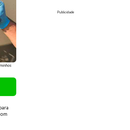
Publicidade
aminhos
para
 com