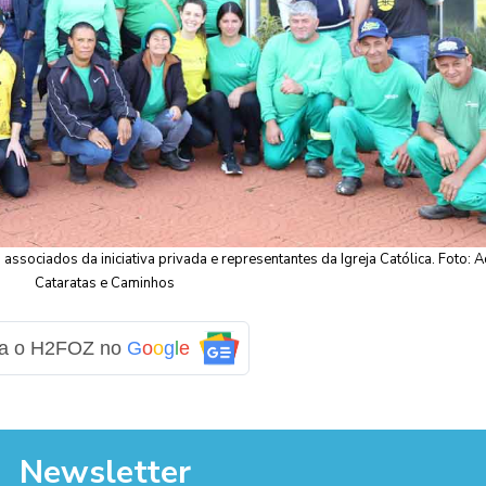
associados da iniciativa privada e representantes da Igreja Católica. Foto: 
Cataratas e Caminhos
ga o H2FOZ no
G
o
o
g
l
e
Newsletter