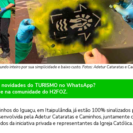
mundo inteiro por sua simplicidade e baixo custo. Fotos: Adetur Cataratas e C
er novidades do TURISMO no WhatsApp?
re na comunidade do H2FOZ.
hos do Iguaçu, em Itaipulândia, já estão 100% sinalizados 
 desenvolvida pela Adetur Cataratas e Caminhos, juntamente
os da iniciativa privada e representantes da Igreja Católica.