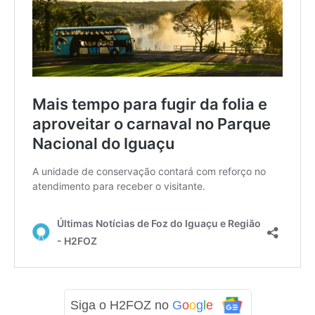
Siga o H2FOZ no
G
o
o
g
l
e