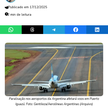
17/12/2025
2 min de leitura
Share on WhatsApp
Share on Threads
Share on Telegram
Share on Facebook
Share 
Paralisação nos aeroportos da Argentina afetará voos em Puerto
Iguazú. Foto: Gentileza/Aerolíneas Argentinas (Arquivo)