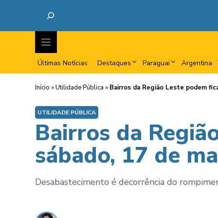
Últimas Notícias
Destaques
Paraguai
Argentina
Início
»
Utilidade Pública
»
Bairros da Região Leste podem fic
UTILIDADE PÚBLICA
Bairros da Regiã
sábado, 17 de ma
Desabastecimento é decorrência do rompimen