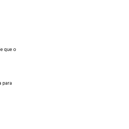
de que o
a para