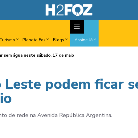
Turismo
Planeta Foz
Blogs
Assine Já
ar sem água neste sábado, 17 de maio
o Leste podem ficar 
io
to de rede na Avenida República Argentina.