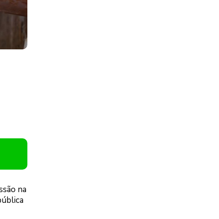
ssão na
ública