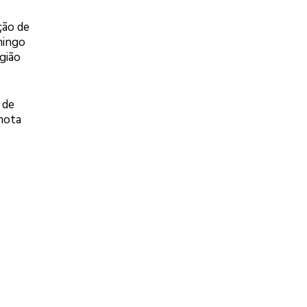
ção de
mingo
gião
 de
 nota