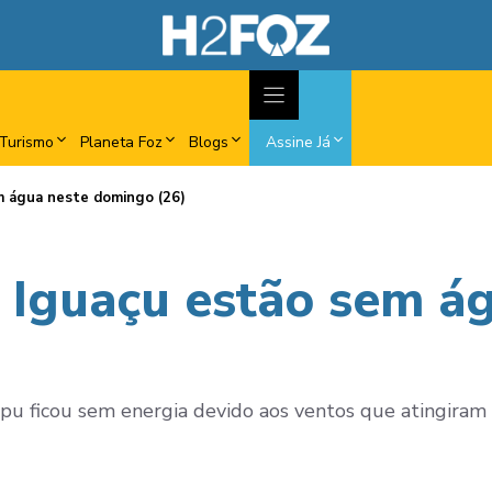
Turismo
Planeta Foz
Blogs
Assine Já
em água neste domingo (26)
o Iguaçu estão sem á
ipu ficou sem energia devido aos ventos que atingiram