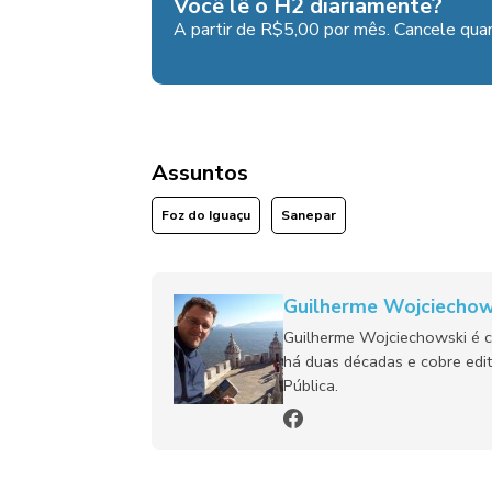
Você lê o H2 diariamente?
A partir de R$5,00 por mês. Cancele quan
Assuntos
Foz do Iguaçu
Sanepar
Guilherme Wojciechow
Guilherme Wojciechowski é c
há duas décadas e cobre edit
Pública.