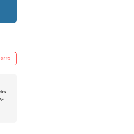
 erro
ira
nça