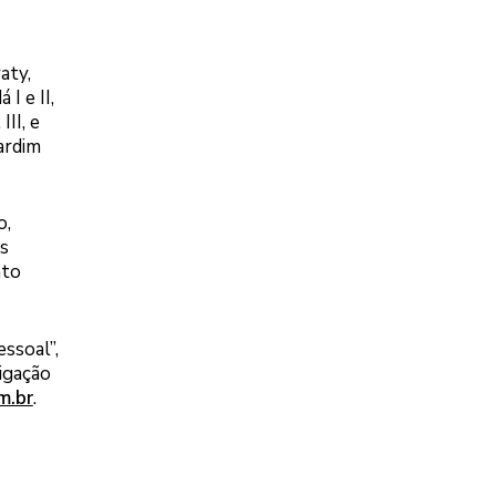
aty,
I e II,
II, e
Jardim
o,
ns
nto
essoal”,
igação
m.br
.