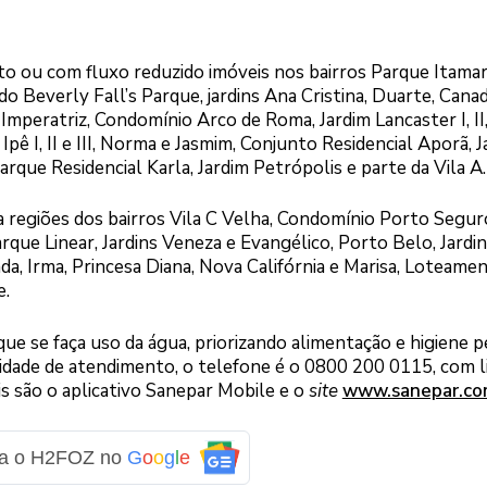
 ou com fluxo reduzido imóveis nos bairros Parque Itamar
do Beverly Fall’s Parque, jardins Ana Cristina, Duarte, Canadá 
Imperatriz, Condomínio Arco de Roma, Jardim Lancaster I, II, I
ra, Ipê I, II e III, Norma e Jasmim, Conjunto Residencial Aporã, 
arque Residencial Karla, Jardim Petrópolis e parte da Vila A.
da regiões dos bairros Vila C Velha, Condomínio Porto Segur
Parque Linear, Jardins Veneza e Evangélico, Porto Belo, Jardi
inda, Irma, Princesa Diana, Nova Califórnia e Marisa, Loteame
e.
ue se faça uso da água, priorizando alimentação e higiene p
idade de atendimento, o telefone é o 0800 200 0115, com l
eis são o aplicativo Sanepar Mobile e o
site
www.sanepar.co
ga o H2FOZ no
G
o
o
g
l
e