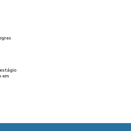
egras
 estágio
o em