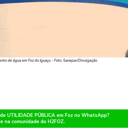
nto de água em Foz do Iguaçu - Foto: Sanepar/Divulgação
os de UTILIDADE PÚBLICA em Foz no WhatsApp?
re na comunidade do H2FOZ.