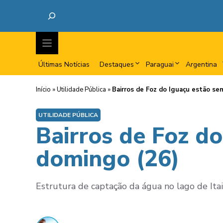
Últimas Notícias
Destaques
Paraguai
Argentina
Início
»
Utilidade Pública
»
Bairros de Foz do Iguaçu estão s
UTILIDADE PÚBLICA
Bairros de Foz d
domingo (26)
Estrutura de captação da água no lago de Ita