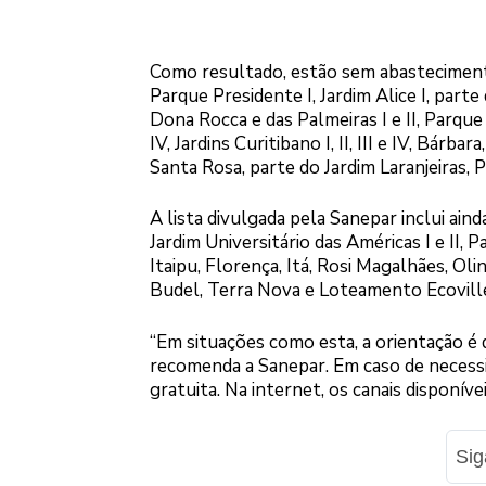
Como resultado, estão sem abastecimento
Parque Presidente I, Jardim Alice I, parte 
Dona Rocca e das Palmeiras I e II, Parque 
IV, Jardins Curitibano I, II, III e IV, Bárba
Santa Rosa, parte do Jardim Laranjeiras, P
A lista divulgada pela Sanepar inclui ain
Jardim Universitário das Américas I e II, 
Itaipu, Florença, Itá, Rosi Magalhães, Ol
Budel, Terra Nova e Loteamento Ecovill
“Em situações como esta, a orientação é q
recomenda a Sanepar. Em caso de necess
gratuita. Na internet, os canais disponív
Si