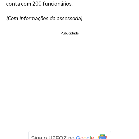
conta com 200 funcionários.
(Com informações da assessoria)
Publicidade
Siga o H2FOZ no
G
o
o
g
l
e