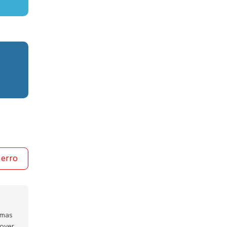
 erro
emas
mover