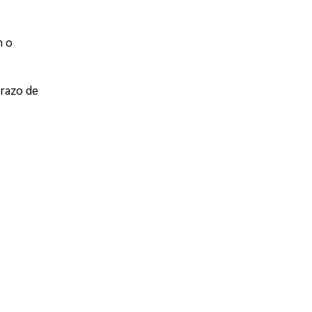
m o
prazo de