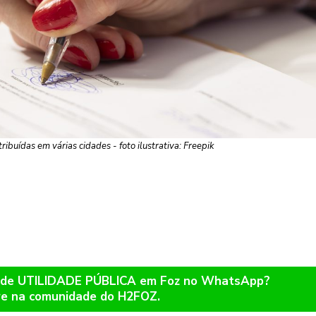
ribuídas em várias cidades - foto ilustrativa: Freepik
os de UTILIDADE PÚBLICA em Foz no WhatsApp?
re na comunidade do H2FOZ.