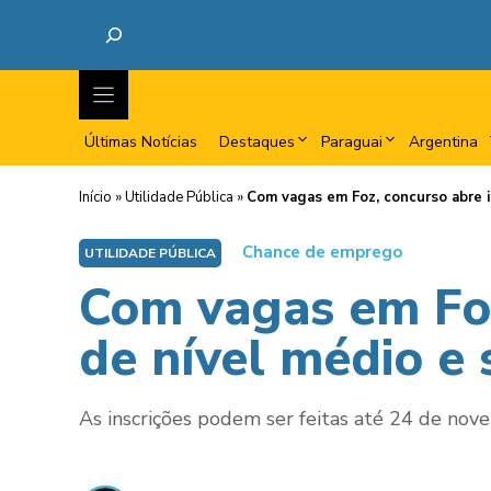
Últimas Notícias
Destaques
Paraguai
Argentina
Início
»
Utilidade Pública
»
Com vagas em Foz, concurso abre in
Chance de emprego
UTILIDADE PÚBLICA
Com vagas em Foz
de nível médio e 
As inscrições podem ser feitas até 24 de nov