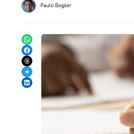
Paulo Bogler
Share on WhatsApp
Share on Facebook
Share on Threads
Share on Telegram
Share on LinkedIn