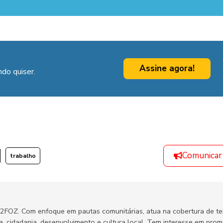
Assine agora!
do quiser.
Comunicar
trabalho
H2FOZ. Com enfoque em pautas comunitárias, atua na cobertura de t
ca, cidadania, desenvolvimento e cultura local. Tem interesse em pro