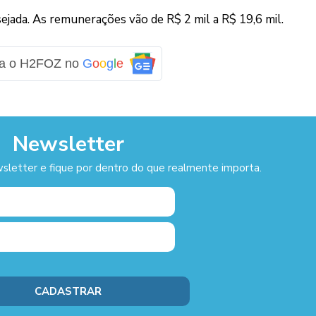
ejada. As remunerações vão de R$ 2 mil a R$ 19,6 mil.
ga o H2FOZ no
G
o
o
g
l
e
Newsletter
sletter e fique por dentro do que realmente importa.