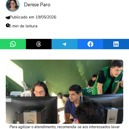
Denise Paro
19/05/2026
2 min de leitura
Share on WhatsApp
Share on Threads
Share on Telegram
Share on Facebook
Share 
Para agilizar o atendimento, recomenda-se aos interessados levar